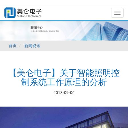
T
o
g
g
l
e
首页
新闻资讯
n
a
v
i
g
【美仑电子】关于智能照明控
a
制系统工作原理的分析
t
i
2018-09-06
o
n