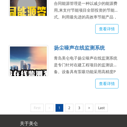
合同能源管理是一种以减少的能源费
用,来支付节能项目全部投资的节能方
式。利用最先进的高效率节能产品，
充分考虑客户需求及体验度，为项目
查看详情
度身定制节能方案，确保节能效益、
安全性与可靠性。...
扬尘噪声在线监测系统
青岛美仑电子扬尘噪声在线监测系统
是专门针对在建工程项目的监测设
备。设备具有泵吸功能采用高精度P
M（PM2.5/PM10/TSP）传感器，并
查看详情
且带有除湿功能，该设备具有1路百
叶盒（温度、湿度、噪声、气压）采
集、1路风速采集、1路风向采集、1
路继电器输出（默认可接现场二级继
First
<
1
2
3
>
Last
电器控制雾炮）、1路485从站输出...
关于美仑