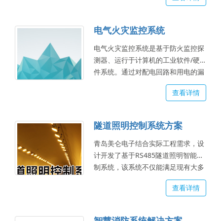
的检查手段，保障消防设施的正常运
行，...
电气火灾监控系统
电气火灾监控系统是基于防火监控探
测器、运行于计算机的工业软件/硬
件系统。通过对配电回路和用电的漏
电、过电流、温升等火灾危险参数实
查看详情
施监控和管理，从而达到预防电气火
灾的发生。...
隧道照明控制系统方案
青岛美仑电子结合实际工程需求，设
计开发了基于RS485隧道照明智能控
制系统，该系统不仅能满足现有大多
数隧道照明控制的需求，还可使隧道
查看详情
照明系统更智能、更节能。 ...
智慧消防系统解决方案