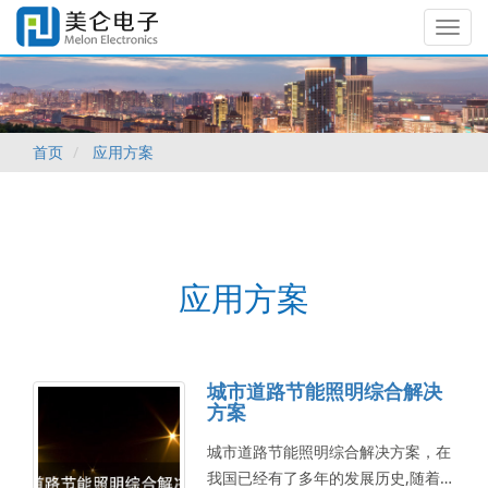
T
o
g
g
l
e
首页
应用方案
n
a
v
i
g
a
t
应用方案
i
o
n
城市道路节能照明综合解决
方案
城市道路节能照明综合解决方案，在
我国已经有了多年的发展历史,随着时