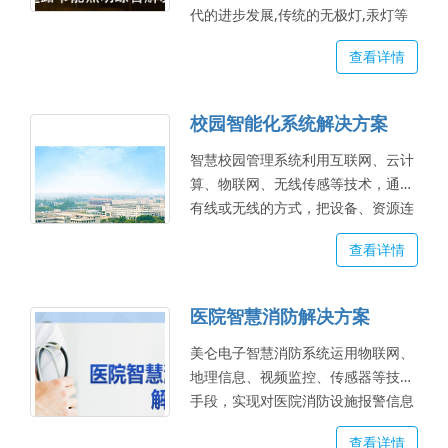
代的进步发展,传统的无极灯,汞灯等
逐渐被取代,当下比较常见的照明设施
查看详情
有陶瓷金卤灯，高压钠灯， LED 灯
等....
校园智能化系统解决方案
智慧校园管理系统利用互联网、云计
算、物联网、无线传感等技术，通过
有线或无线的方式，把设备、资源连
接到网络中，从而实现设备、资源及
查看详情
环境的智能监测，控制和管理，打造
物联网时代安全、高效、节能、环保
的智慧校园。...
医院智慧消防解决方案
美仑电子智慧消防系统运用物联网、
地理信息、视频监控、传感器等技术
手段，实现对医院消防设施报警信息
的实时感知与预警，完善对消防设施
查看详情