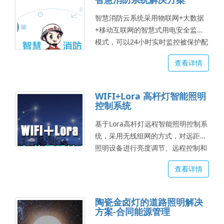
智慧消防云系统采用物联网+大数据
+移动互联网的智慧式用电安全监管
模式，可以24小时实时监控被保护配
电线路的，电压，电流，剩余电流，
查看详情
线缆温度。及时发现电气线路或设备
存在的剩余电流超标，温度超限，过
载，过压等安全隐患。当检测到报警
WIFI+Lora 高杆灯智能照明
时，发出报警，蜂鸣器持续响动，并
控制系统
传输数据到云服务器平台及APP，通
基于Lora高杆灯远程智能照明控制系
知用户进行排查。...
统，采用无线组网的方式，对远距离
照明设备进行亮度调节、远程控制和
故障报错等一系列的智能化控制。...
查看详情
陶瓷金卤灯的道路照明解决
方案-合同能源管理